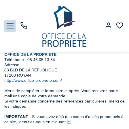
Accueil
Maison
Nous contacter
Nous contacter
Contactez-nous
OFFICE DE LA PROPRIETE
Téléphone :
05.46.05.13.84
Adresse :
Nos biens
83 BLD DE LA REPUBLIQUE
17200
ROYAN
http://www.office-propriete.com/
Biens vendus
Merci de compléter le formulaire ci-après. Vous recevrez par e-
Estimation
mail une copie de votre demande.
Si votre demande concerne des références particulières, merci de
les indiquer.
Gestion
IMPORTANT :
Si vous avez déjà des codes d'accés personnels à
ce site, identifiez-vous en cliquant
ici
Notre Agence