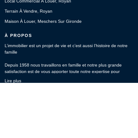
Local Commercial À Louer, Royan
Terrain À Vendre, Royan
Maison À Louer, Meschers Sur Gironde
À PROPOS
L’immobilier est un projet de vie et c’est aussi l’histoire de notre
famille
Depuis 1958 nous travaillons en famille et notre plus grande
satisfaction est de vous apporter toute notre expertise pour
l’estimation, l’achat, la vente, la location et la gestion locative de
Lire plus
votre patrimoine.
83 BLD DE LA REPUBLIQUE, 17200 ROYAN
OFFICE de la PROPRIÉTÉ : Votre agence indépendante et
Afficher le téléphone
familiale depuis 3 générations.
Afficher le téléphone de Location
Rencontrons-nous
Jacques et Charly CANUT
Designé et développé par Orisha Real Estate
© OFFICE DE LA PROPRIETE Royan 2026