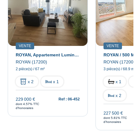
VENTE
VENTE
ROYAN, Appartement Lumineux Avec Cave Et Parking
ROYAN / 500 M M
ROYAN (17200)
ROYAN (17200)
2 pièce(s) / 67 m²
3 pièce(s) / 68.9 m²
x 2
x 1
x 1
x 2
229 000 €
Ref : 06-452
dont 4.57% TTC
d'honoraires
227 500 €
dont 5.81% TTC
d'honoraires