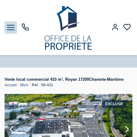
Nos biens
Vente local commercial 410 m², Royan 17200Charente-Maritime
Accueil
Murs
Ref. : 06-431
Biens vendus
Estimation
EXCLUSIF
Gestion
Notre Agence