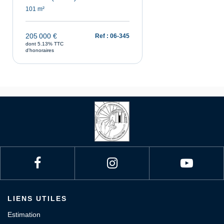
101 m²
205 000 €
Ref : 06-345
dont 5.13% TTC
d'honoraires
LIENS UTILES
Estimation