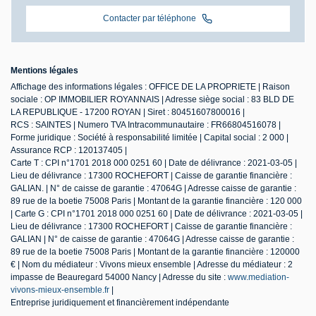
Contacter par téléphone
Mentions légales
Affichage des informations légales : OFFICE DE LA PROPRIETE | Raison
sociale : OP IMMOBILIER ROYANNAIS | Adresse siège social : 83 BLD DE
LA REPUBLIQUE - 17200 ROYAN | Siret : 80451607800016 |
RCS : SAINTES | Numero TVA Intracommunautaire : FR66804516078 |
Forme juridique : Société à responsabilité limitée | Capital social : 2 000 |
Assurance RCP : 120137405 |
Carte T : CPI n°1701 2018 000 0251 60 | Date de délivrance : 2021-03-05 |
Lieu de délivrance : 17300 ROCHEFORT | Caisse de garantie financière :
GALIAN. | N° de caisse de garantie : 47064G | Adresse caisse de garantie :
89 rue de la boetie 75008 Paris | Montant de la garantie financière : 120 000
| Carte G : CPI n°1701 2018 000 0251 60 | Date de délivrance : 2021-03-05 |
Lieu de délivrance : 17300 ROCHEFORT | Caisse de garantie financière :
GALIAN | N° de caisse de garantie : 47064G | Adresse caisse de garantie :
89 rue de la boetie 75008 Paris | Montant de la garantie financière : 120000
€ | Nom du médiateur : Vivons mieux ensemble | Adresse du médiateur : 2
impasse de Beauregard 54000 Nancy | Adresse du site :
www.mediation-
vivons-mieux-ensemble.fr
|
Entreprise juridiquement et financièrement indépendante