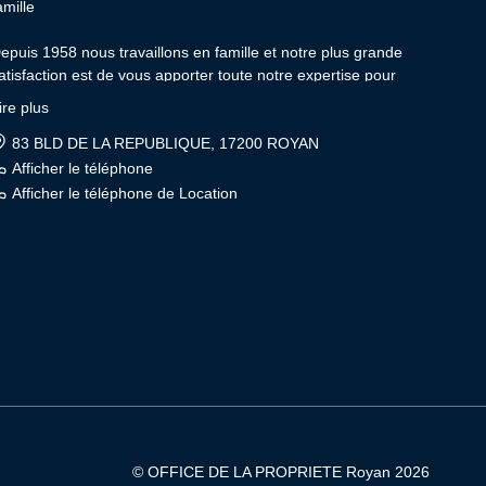
amille
epuis 1958 nous travaillons en famille et notre plus grande
atisfaction est de vous apporter toute notre expertise pour
’estimation, l’achat, la vente, la location et la gestion locative de
ire plus
otre patrimoine.
83 BLD DE LA REPUBLIQUE, 17200 ROYAN
FFICE de la PROPRIÉTÉ : Votre agence indépendante et
Afficher le téléphone
amiliale depuis 3 générations.
Afficher le téléphone de Location
encontrons-nous
acques et Charly CANUT
© OFFICE DE LA PROPRIETE Royan 2026