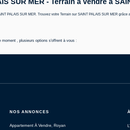
LAIS SUR MER - Terrain a vendre à S
dre SAINT PALAIS SUR MER. Trouvez votre Terrain sur SAINT PALAIS SUR MER grâ
 moment , plusieurs options s'offrent à vous :
NOS ANNONCES
Appartement À Vendre, Royan
L