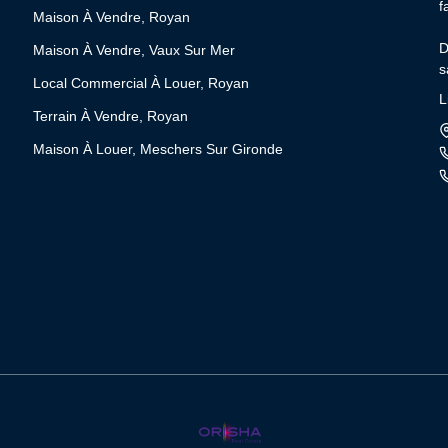
f
Maison À Vendre, Royan
D
Maison À Vendre, Vaux Sur Mer
s
Local Commercial À Louer, Royan
l
L
v
Terrain À Vendre, Royan
Maison À Louer, Meschers Sur Gironde
O
f
R
J