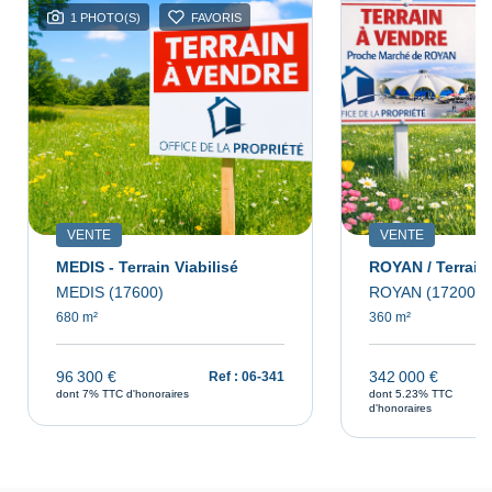
1 PHOTO(S)
FAVORIS
VENTE
VENTE
MEDIS - Terrain Viabilisé
ROYAN / Terrain 
MEDIS (17600)
ROYAN (17200)
680 m²
360 m²
96 300 €
342 000 €
Ref : 06-341
dont 7% TTC d'honoraires
dont 5.23% TTC
d'honoraires