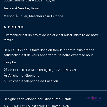
Local Commercial À Louer, Royan
Terrain À Vendre, Royan
Maison À Louer, Meschers Sur Gironde
À PROPOS
L’immobilier est un projet de vie et c’est aussi l’histoire de notre
famille
Depuis 1958 nous travaillons en famille et notre plus grande
satisfaction est de vous apporter toute notre expertise pour
l’estimation, l’achat, la vente, la location et la gestion locative de
Lire plus
votre patrimoine.
83 BLD DE LA REPUBLIQUE, 17200 ROYAN
OFFICE de la PROPRIÉTÉ : Votre agence indépendante et
Afficher le téléphone
familiale depuis 3 générations.
Afficher le téléphone de Location
Rencontrons-nous
Jacques et Charly CANUT
Designé et développé par Orisha Real Estate
© OFFICE DE LA PROPRIETE Royan 2026