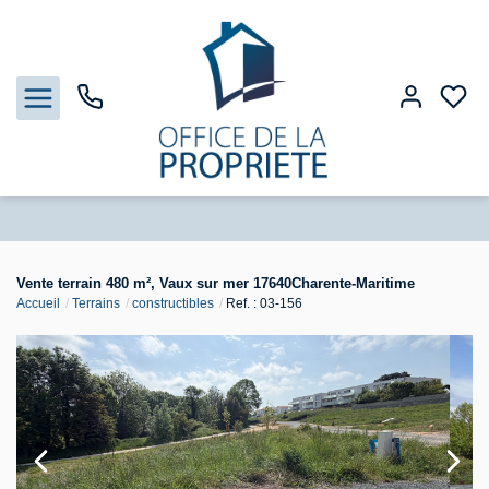
Nos biens
Vente terrain 480 m², Vaux sur mer 17640Charente-Maritime
Accueil
Terrains
constructibles
Ref. : 03-156
Biens vendus
Estimation
Gestion
Notre Agence