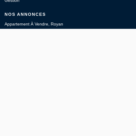
Gestion
NOS ANNONCES
Appartement À Vendre, Royan
Maison À Vendre, Royan
Maison À Vendre, Vaux Sur Mer
Local Commercial À Louer, Royan
Terrain À Vendre, Royan
Maison À Louer, Meschers Sur Gironde
À PROPOS
L’immobilier est un projet de vie et c’est aussi l’histoire de notre
famille
Depuis 1958 nous travaillons en famille et notre plus grande
satisfaction est de vous apporter toute notre expertise pour
l’estimation, l’achat, la vente, la location et la gestion locative de
Lire plus