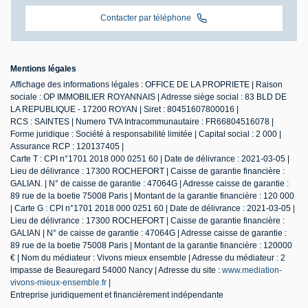
Contacter par téléphone
Mentions légales
Affichage des informations légales : OFFICE DE LA PROPRIETE | Raison
sociale : OP IMMOBILIER ROYANNAIS | Adresse siège social : 83 BLD DE
LA REPUBLIQUE - 17200 ROYAN | Siret : 80451607800016 |
RCS : SAINTES | Numero TVA Intracommunautaire : FR66804516078 |
Forme juridique : Société à responsabilité limitée | Capital social : 2 000 |
Assurance RCP : 120137405 |
Carte T : CPI n°1701 2018 000 0251 60 | Date de délivrance : 2021-03-05 |
Lieu de délivrance : 17300 ROCHEFORT | Caisse de garantie financière :
GALIAN. | N° de caisse de garantie : 47064G | Adresse caisse de garantie :
89 rue de la boetie 75008 Paris | Montant de la garantie financière : 120 000
| Carte G : CPI n°1701 2018 000 0251 60 | Date de délivrance : 2021-03-05 |
Lieu de délivrance : 17300 ROCHEFORT | Caisse de garantie financière :
GALIAN | N° de caisse de garantie : 47064G | Adresse caisse de garantie :
89 rue de la boetie 75008 Paris | Montant de la garantie financière : 120000
€ | Nom du médiateur : Vivons mieux ensemble | Adresse du médiateur : 2
impasse de Beauregard 54000 Nancy | Adresse du site :
www.mediation-
vivons-mieux-ensemble.fr
|
Entreprise juridiquement et financièrement indépendante