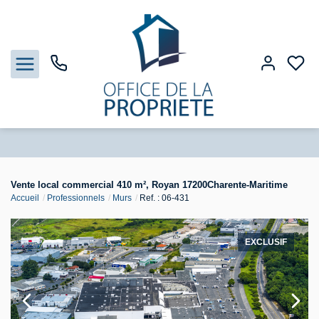
Nos biens
Vente local commercial 410 m², Royan 17200Charente-Maritime
Accueil
Professionnels
Murs
Ref. : 06-431
Biens vendus
Estimation
EXCLUSIF
Gestion
Notre Agence