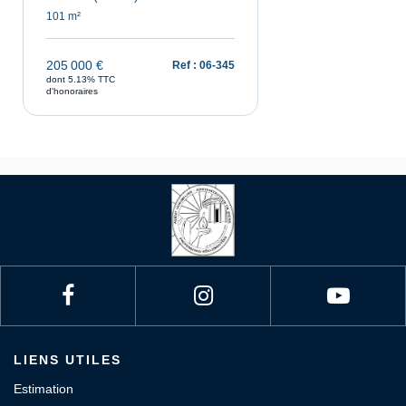
101 m²
205 000 €
Ref : 06-345
dont 5.13% TTC
d'honoraires
LIENS UTILES
Estimation