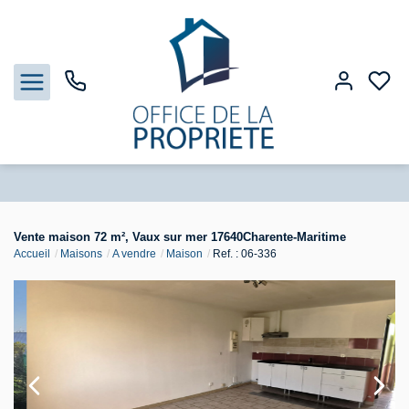
Nos biens
Vente maison 72 m², Vaux sur mer 17640Charente-Maritime
Accueil
Maisons
A vendre
Maison
Ref. : 06-336
Biens vendus
Estimation
Gestion
Notre Agence