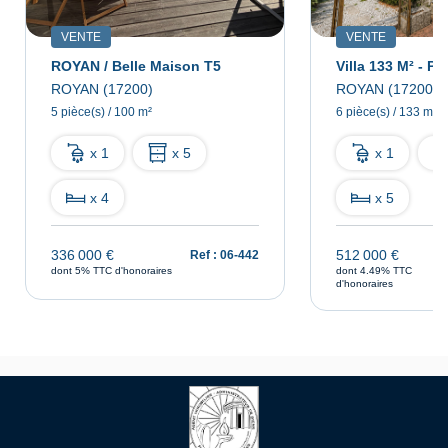
VENTE
VENTE
ROYAN / Belle Maison T5
ROYAN (17200)
ROYAN (17200)
5 pièce(s) / 100 m²
6 pièce(s) / 133 m²
x 1
x 5
x 1
x 4
x 5
336 000 €
512 000 €
Ref : 06-442
dont 5% TTC d'honoraires
dont 4.49% TTC
d'honoraires