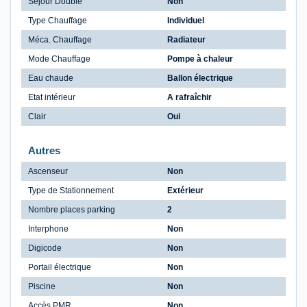
Séjour Double
Non
Type Chauffage
Individuel
Méca. Chauffage
Radiateur
Mode Chauffage
Pompe à chaleur
Eau chaude
Ballon électrique
Etat intérieur
A rafraîchir
Clair
Oui
Autres
Ascenseur
Non
Type de Stationnement
Extérieur
Nombre places parking
2
Interphone
Non
Digicode
Non
Portail électrique
Non
Piscine
Non
Accès PMR
Non