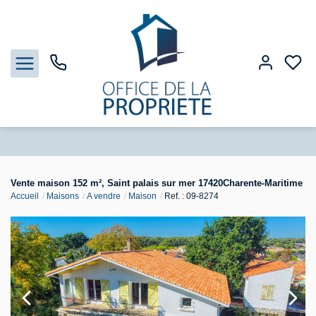
Nos biens
Vente maison 152 m², Saint palais sur mer 17420Charente-Maritime
Accueil
Maisons
A vendre
Maison
Ref. : 09-8274
Biens vendus
Estimation
Gestion
Notre Agence