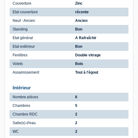
Couverture
Zinc
Etat couverture
récente
Neuf - Ancien
Ancien
Standing
Bon
Etat général
A Rafraîchir
Etat extérieur
Bon
Fenêtres
Double vitrage
Volets
Bois
Assainissement
Tout à l'égout
Intérieur
Nombre pièces
6
Chambres
5
Chambre RDC
2
Salle(s) d'eau
2
WC
2