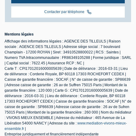
Contacter par téléphone
Mentions légales
Affichage des informations légales : AGENCE DES TILLEULS | Raison
sociale : AGENCE DES TILLEULS | Adresse siège social : 7 boulevard
Champlain - 17200 ROYAN | Siret : 34910528800022 | RCS : Saintes |
Numero TVA Intracommunautaire : FR86349105288 | Forme juridique : SARL
| Capital social : 7622.45 | Assurance RCP : NC |
Carte T : CPI17012016000005639 | Date de délivrance : 2016-03-31 | Lieu
de délivrance : Corderie Royale, BP 60118 17303 ROCHEFORT CEDEX |
Caisse de garantie financière : SOCAF. | N° de caisse de garantie : SP86639
| Adresse caisse de garantie : 26 av de Suffren 75015 Paris | Montant de la
garantie financière : 120 000 | Carte G : CPI17012016000005639 | Date de
délivrance : 2016-03-31 | Lieu de délivrance : Corderie Royale, BP 60118
17303 ROCHEFORT CEDEX | Caisse de garantie financière : SOCAF | N° de
caisse de garantie : SP86639 | Adresse caisse de garantie : 26 av de Sufren
75015 Paris | Montant de la garantie financière : 260 000 | Nom du médiateur
: VIVONS MIEUX ENSEMBLE | Adresse du médiateur : 465 Avenue de La
Libération 54000 NANCY | Adresse du site :
www.mediation-vivons-mieux-
ensemble.fr
|
Entreprise juridiquement et financièrement indépendante