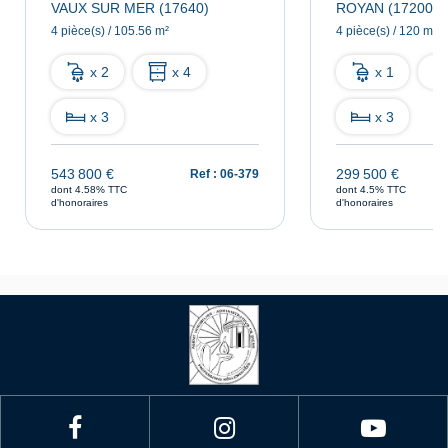
VAUX SUR MER (17640)
ROYAN (17200)
4 pièce(s) / 105.56 m²
4 pièce(s) / 120 m²
x 2
x 4
x 1
x 3
x 3
543 800 €
299 500 €
Ref : 06-379
dont 4.58% TTC
dont 4.5% TTC
d'honoraires
d'honoraires