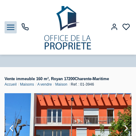
Nos biens
Vente immeuble 160 m², Royan 17200Charente-Maritime
Accueil
Maisons
A vendre
Maison
Ref. : 01-3946
Biens vendus
Estimation
Gestion
Notre Agence