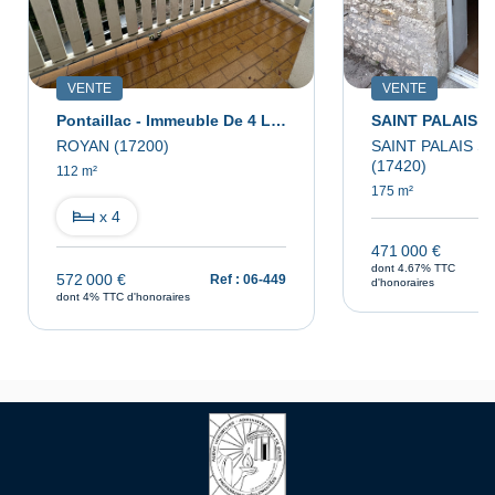
VENTE
VENTE
Pontaillac - Immeuble De 4 Lots
ROYAN (17200)
SAINT PALAIS S
(17420)
112 m²
175 m²
x 4
471 000 €
dont 4.67% TTC
572 000 €
Ref : 06-449
d'honoraires
dont 4% TTC d'honoraires