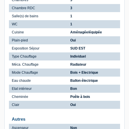
Chambres
3
Chambre RDC
3
Salle(s) de bains
1
WC
1
Cuisine
Aménagée/équipée
Plain-pied
Oui
Exposition Séjour
SUD EST
Type Chauffage
Individuel
Méca. Chauffage
Radiateur
Mode Chauffage
Bois + Electrique
Eau chaude
Ballon électrique
Etat intérieur
Bon
Cheminée
Poêle à bois
Clair
Oui
Autres
Ascenseur
Non