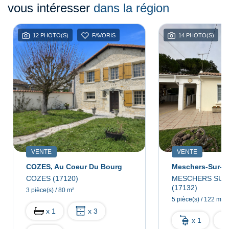
vous intéresser
dans la région
12 PHOTO(S)
FAVORIS
14 PHOTO(S)
VENTE
VENTE
COZES, Au Coeur Du Bourg
Meschers-Sur-G
COZES (17120)
MESCHERS SUR
(17132)
3 pièce(s) / 80 m²
5 pièce(s) / 122 m²
x 1
x 3
x 1