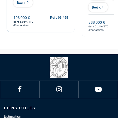
x 2
x 4
196 000 €
Ref : 06-455
dont 5.95% TTC
368 000 €
d'honoraires
dont 5.14% TTC
d'honoraires
LIENS UTILES
Estimation