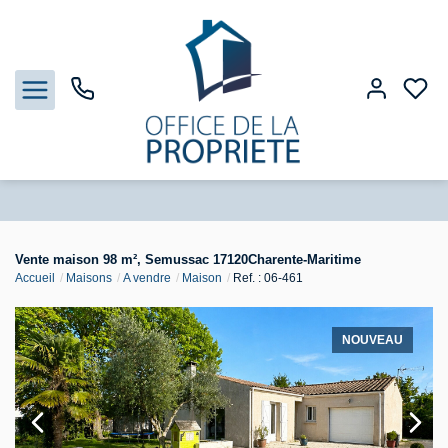
Nos biens
Vente maison 98 m², Semussac 17120Charente-Maritime
Accueil
Maisons
A vendre
Maison
Ref. : 06-461
Biens vendus
Estimation
NOUVEAU
Gestion
Notre Agence