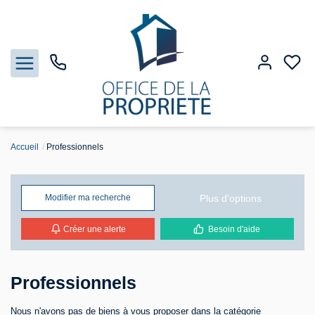
Accueil
Professionnels
Nos biens
Biens vendus
Plus d'options
Modifier ma recherche
Créer une alerte
Besoin d'aide
Estimation
Gestion
Professionnels
Notre Agence
Nous n'avons pas de biens à vous proposer dans la catégorie