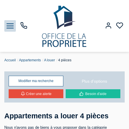
Accueil
Appartements
A louer
4 pièces
Nos biens
Biens vendus
Plus d'options
Modifier ma recherche
Créer une alerte
Besoin d'aide
Estimation
Gestion
Appartements a louer 4 pièces
Notre Agence
Nous n'avons pas de biens à vous proposer dans la catégorie