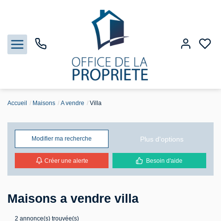
Accueil
Maisons
A vendre
Villa
Nos biens
Biens vendus
Plus d'options
Modifier ma recherche
Créer une alerte
Besoin d'aide
Estimation
Gestion
Maisons a vendre villa
Notre Agence
2 annonce(s) trouvée(s)