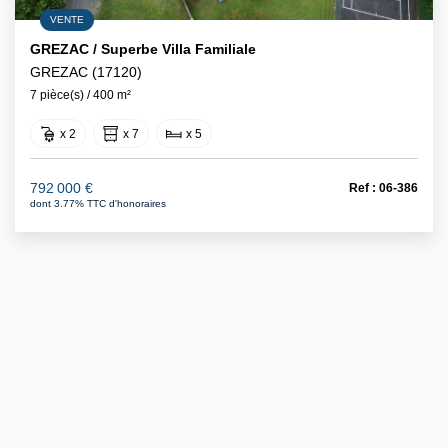
VENTE
GREZAC / Superbe Villa Familiale
GREZAC (17120)
7 pièce(s) / 400 m²
x 2
x 7
x 5
792 000 €
Ref : 06-386
dont 3.77% TTC d'honoraires