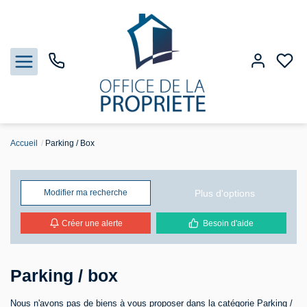
Accueil
Parking / Box
Nos biens
Biens vendus
Plus d'options
Modifier ma recherche
Créer une alerte
Besoin d'aide
Estimation
Gestion
Parking / box
Notre Agence
Nous n'avons pas de biens à vous proposer dans la catégorie Parking /