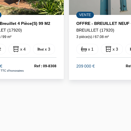
VENTE
Breuillet 4 Pièce(s) 99 M2
ET (17920)
BREUILLET (17920)
 / 99 m²
3 pièce(s) / 67.08 m²
2
x 4
x 3
x 1
x 3
 €
209 000 €
Ref : 09-8308
Ref
 TTC d'honoraires