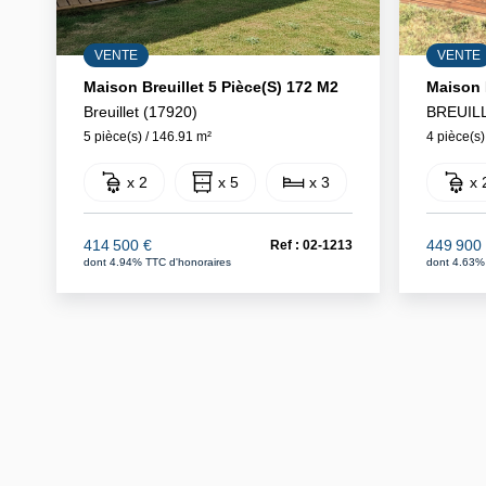
VENTE
VENTE
Maison Breuillet 5 Pièce(s) 172 M2
Maison 
Breuillet (17920)
BREUILL
5 pièce(s) / 146.91 m²
4 pièce(s)
x 2
x 5
x 3
x 
414 500 €
449 900
Ref : 02-1213
dont 4.94% TTC d'honoraires
dont 4.63%