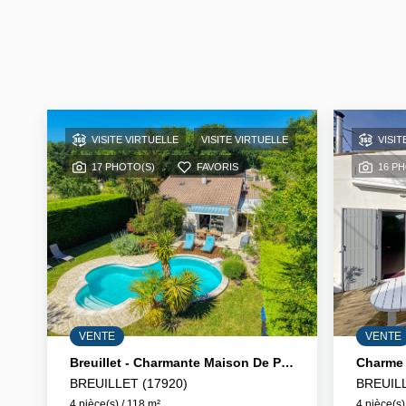
VISITE VIRTUELLE
VISITE VIRTUELLE
VISIT
17 PHOTO(S)
FAVORIS
16 P
VENTE
VENTE
Breuillet - Charmante Maison De Plain Pied
BREUILLET (17920)
BREUILL
4 pièce(s) / 118 m²
4 pièce(s)