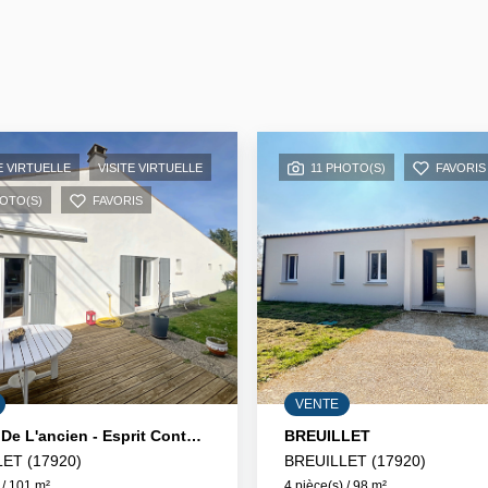
E VIRTUELLE
VISITE VIRTUELLE
11 PHOTO(S)
FAVORIS
HOTO(S)
FAVORIS
VENTE
Charme De L'ancien - Esprit Contemporain : Une Pépite À Breuillet
BREUILLET
ET (17920)
BREUILLET (17920)
 / 101 m²
4 pièce(s) / 98 m²