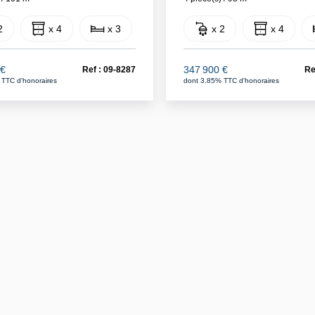
2
x 4
x 3
x 2
x 4
 €
347 900 €
Ref : 09-8287
Re
 TTC d'honoraires
dont 3.85% TTC d'honoraires