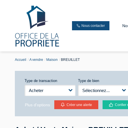
No
Nous contacter
Accueil
A vendre
Maison
BREUILLET
Type de transaction
Type de bien
Acheter
Sélectionnez...
Plus d'options
Créer une alerte
Confier 