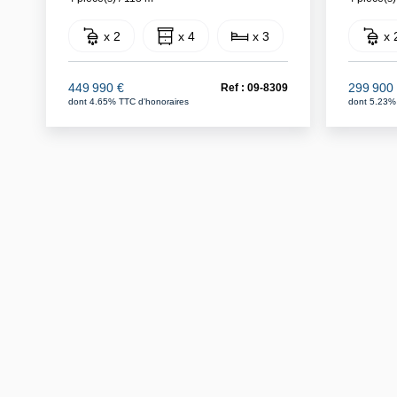
x 2
x 4
x 3
x 
449 990 €
299 900
Ref : 09-8309
dont 4.65% TTC d'honoraires
dont 5.23%