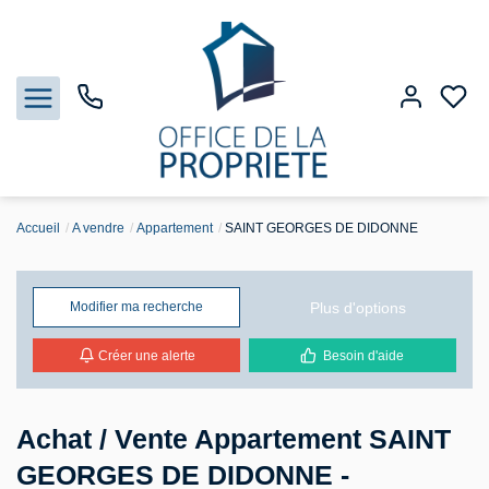
Accueil
A vendre
Appartement
SAINT GEORGES DE DIDONNE
Nos biens
Biens vendus
Plus d'options
Modifier ma recherche
Créer une alerte
Besoin d'aide
Estimation
Gestion
Achat / Vente Appartement SAINT
GEORGES DE DIDONNE -
Notre Agence