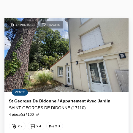
17 PHOTO(S)
FAVORIS
VENTE
St Georges De Didonne / Appartement Avec Jardin
SAINT GEORGES DE DIDONNE (17110)
4 pièce(s) / 100 m²
x 2
x 4
x 3